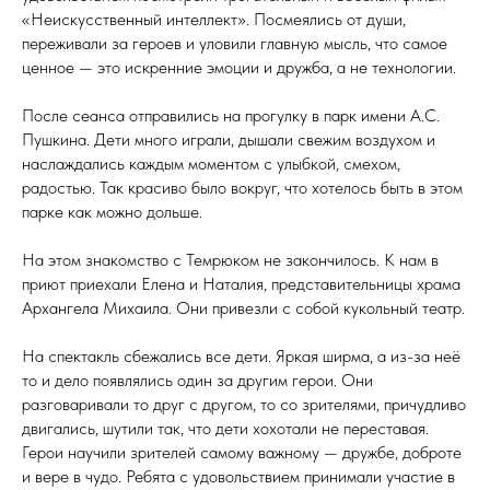
«Неискусственный интеллект». Посмеялись от души,
переживали за героев и уловили главную мысль, что самое
ценное — это искренние эмоции и дружба, а не технологии.
После сеанса отправились на прогулку в парк имени А.С.
Пушкина. Дети много играли, дышали свежим воздухом и
наслаждались каждым моментом с улыбкой, смехом,
радостью. Так красиво было вокруг, что хотелось быть в этом
парке как можно дольше.
На этом знакомство с Темрюком не закончилось. К нам в
приют приехали Елена и Наталия, представительницы храма
Архангела Михаила. Они привезли с собой кукольный театр.
На спектакль сбежались все дети. Яркая ширма, а из-за неё
то и дело появлялись один за другим герои. Они
разговаривали то друг с другом, то со зрителями, причудливо
двигались, шутили так, что дети хохотали не переставая.
Герои научили зрителей самому важному — дружбе, доброте
и вере в чудо. Ребята с удовольствием принимали участие в