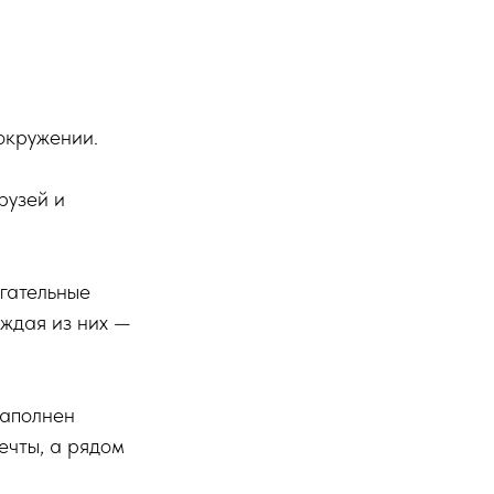
окружении.
рузей и
огательные
аждая из них —
наполнен
ечты, а рядом